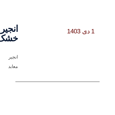
انجیر
1 دی 1403
خشک
انجیر
معابد