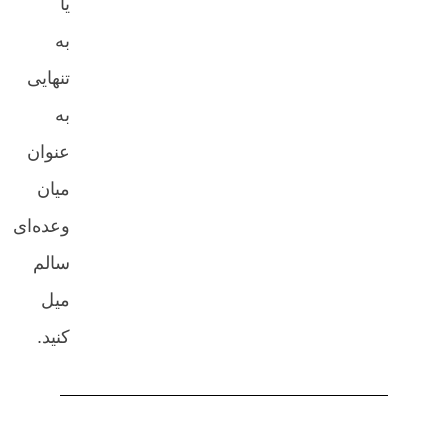
یا
به
تنهایی
به
عنوان
میان
وعده‌ای
سالم
میل
کنید.